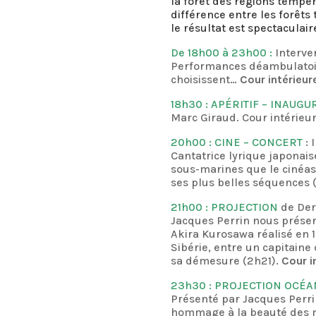
la forêt des régions tempé
différence entre les forêts
le résultat est spectaculair
De 18h00 à 23h00 :
Interve
Performances déambulatoi
choisissent…
Cour intérieur
18h30 : APÉRITIF – INAUG
Marc Giraud. Cour intérieu
20h00 : CINE – CONCERT
:
Cantatrice lyrique japonai
sous-marines que le cinéas
ses plus belles séquences 
21h00 : PROJECTION
de Der
Jacques Perrin nous présen
Akira Kurosawa réalisé en 1
Sibérie, entre un capitain
sa démesure (2h21).
Cour i
23h30 : PROJECTION OCÉ
Présenté par Jacques Perri
hommage à la beauté des m