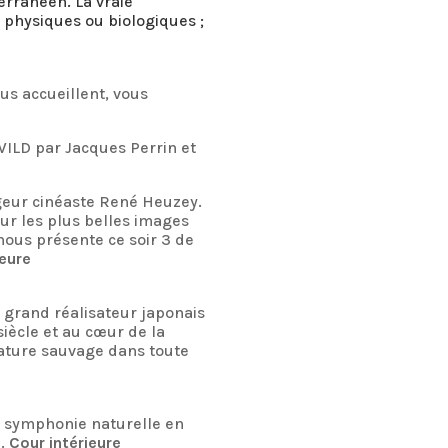
erranéen. La vraie
, physiques ou biologiques ;
s accueillent, vous
IWILD par Jacques Perrin et
geur cinéaste René Heuzey.
ur les plus belles images
ous présente ce soir 3 de
ieure
 grand réalisateur japonais
siècle et au cœur de la
nature sauvage dans toute
e symphonie naturelle en
).
Cour intérieure