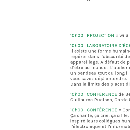
10h00 : PROJECTION
« wild
10h00 :
LABORATOIRE D’ÉC
Il existe une forme humaine
repérer dans l’obscurité de
appareillage. A défaut de 
d’être au monde. L’atelier 
un bandeau tout du long il 
vous savez déjà entendre.
Dans la limite des places d
10h00 : CONFÉRENCE
de Be
Guillaume Ruetsch, Garde 
10h00 : CONFÉRENCE
« Com
Ça chante, ça crie, ça siffl
inspiré leurs collègues hu
l’électronique et l’inform