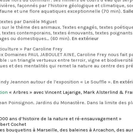
rivières, façonnés par l’histoire géologique et climatique, s
 faune et une flore aquatiques exceptionnelle (70 min).
Sall
textes par Danièle Miguet
es sur le thème des animaux. Textes engagés, textes poétique
 textes contemporains, textes émouvants, textes poignants :
vages ou domestiques… (60 min).
En extérieur
ticulture » Par Caroline Frey
ux Domaines PAUL JABOULET AINE, Caroline Frey nous fait p
able : un triangle vertueux entre terroir, vigne et biodivers
es et des mentalités qui remet la nature au centre des pr
ndy Jeannon autour de l’exposition « Le Souffle ».
En extér
ition
« Arbres » avec Vincent Lajarige, Mark Alsterlind & Fra
ean Poinsignon. Jardins du Monastère. Dans la limite des pl
000 ans d’histoire de la nature et ré-ensauvagement »
bert Cochet
es bouquetins à Marseille, des baleines à Arcachon, des a