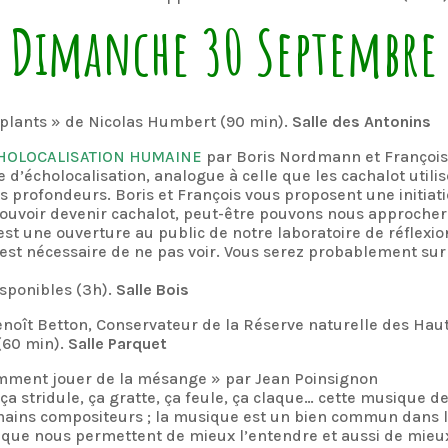
Dimanche 30 Septembre
 plants » de Nicolas Humbert (90 min).
Salle des Antonins
HOLOCALISATION HUMAINE
par Boris Nordmann et Françoi
 d’écholocalisation, analogue à celle que les cachalot util
s profondeurs. Boris et François vous proposent une initiat
pouvoir devenir cachalot, peut-être pouvons nous approcher
est une ouverture au public de notre laboratoire de réflexio
est nécessaire de ne pas voir. Vous serez probablement sur
isponibles (3h).
Salle Bois
noît Betton, Conservateur de la Réserve naturelle des Haut
(60 min).
Salle Parquet
ment jouer de la mésange » par Jean Poinsignon
e, ça stridule, ça gratte, ça feule, ça claque… cette musiqu
mains compositeurs ; la musique est un bien commun dans l
atique nous permettent de mieux l’entendre et aussi de mie