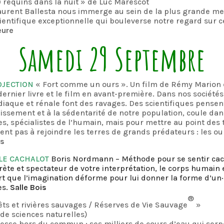
 requins dans la nuit » de Luc Marescot
Laurent Ballesta nous immerge au sein de la plus grande m
cientifique exceptionnelle qui bouleverse notre regard sur 
eure
Samedi 29 Septembre
OJECTION
« Fort comme un ours ». Un film de Rémy Marion 
ernier livre et le film en avant-première. Dans nos société
ardiaque et rénale font des ravages. Des scientifiques pense
lissement et à la sédentarité de notre population, coule dans 
s, spécialistes de l’humain, mais pour mettre au point des
tent pas à rejoindre les terres de grands prédateurs : les ou
ns
LE CACHALOT
Boris Nordmann – Méthode pour se sentir cac
rprète et spectateur de votre interprétation, le corps humain 
art que l’imagination déforme pour lui donner la forme d’un
es.
Salle Bois
®
êts et rivières sauvages / Réserves de Vie Sauvage
»
de sciences naturelles)
esse hors du commun : ses milliers de cours d’eau qui ser