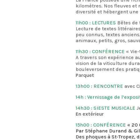
kilomètres. Nos fleuves et 
diversité et hébergent une
11h00 : LECTURES
Bêtes de 
Lecture de textes littérair
peu connus, textes anciens,
animaux, petits, gros, sau
11h30 : CONFÉRENCE
« Vie-
A travers son expérience a
vision de la viticulture dur
bouleversement des pratiqu
Parquet
13h00 : RENCONTRE
avec Ci
14h : Vernissage de l’expos
14h30 : SIESTE MUSICALE
J
En extérieur
15h00 : CONFÉRENCE
« 20 
Par Stéphane Durand & Gil
Des phoques à St-Tropez, d