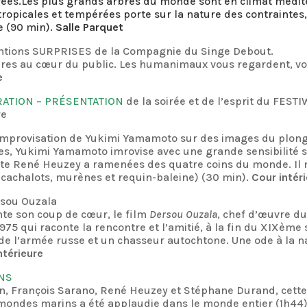
rées.Les plus grands arbres du monde sont en climat médit
 tropicales et tempérées porte sur la nature des contraintes
e (90 min).
Salle Parquet
ntions SURPRISES de la Compagnie du Singe Debout.
res au cœur du public. Les humanimaux vous regardent, vou
e
URATION – PRÉSENTATION
de la soirée et de l’esprit du FEST
re
 Improvisation de Yukimi Yamamoto sur des images du plon
ses, Yukimi Yamamoto imrovise avec une grande sensibilité s
te René Heuzey a ramenées des quatre coins du monde. Il n
(cachalots, murènes et requin-baleine) (30 min).
Cour intér
sou Ouzala
te son coup de cœur, le film
Dersou Ouzala
, chef d’œuvre du
975 qui raconte la rencontre et l’amitié, à la fin du XIXème 
e de l’armée russe et un chasseur autochtone. Une ode à la 
ntérieure
ANS
n, François Sarano, René Heuzey et Stéphane Durand, cett
ondes marins a été applaudie dans le monde entier (1h44