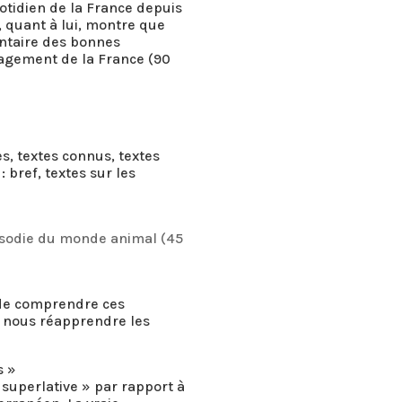
otidien de la France depuis
, quant à lui, montre que
entaire des bonnes
vagement de la France (90
s, textes connus, textes
 bref, textes sur les
osodie du monde animal (45
r de comprendre ces
t nous réapprendre les
s »
« superlative » par rapport à