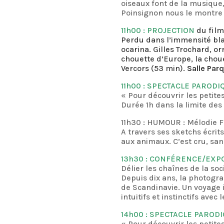
oiseaux font de la musiqu
Poinsignon nous le montre 
11h00 : PROJECTION
du fil
Perdu dans l’immensité bla
ocarina. Gilles Trochard, o
chouette d’Europe, la chou
Vercors (53 min).
Salle Par
11h00 : SPECTACLE PAROD
« Pour découvrir les petites
Durée 1h dans la limite des
11h30 : HUMOUR : Mélodie 
A travers ses sketchs écri
aux animaux. C’est cru, san
13h30 : CONFÉRENCE/EXP
Délier les chaînes de la s
Depuis dix ans, la photogr
de Scandinavie. Un voyage 
intuitifs et instinctifs ave
14h00 : SPECTACLE PAROD
« Pour découvrir les petites