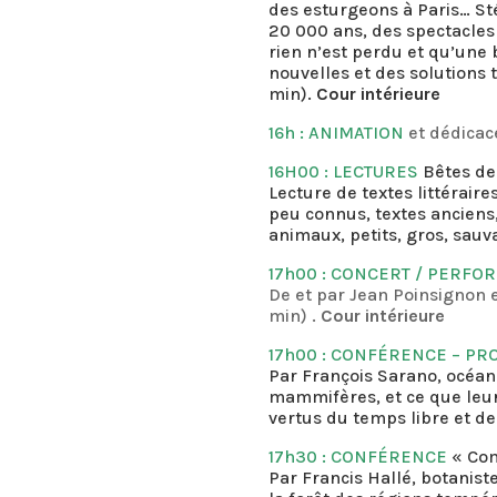
des esturgeons à Paris… St
20 000 ans, des spectacles 
rien n’est perdu et qu’une 
nouvelles et des solutions
min).
Cour intérieure
16h : ANIMATION
et dédicac
16H00 : LECTURES
Bêtes de
Lecture de textes littérair
peu connus, textes anciens,
animaux, petits, gros, sau
17h00 : CONCERT / PERFO
De et par Jean Poinsignon 
min) .
Cour intérieure
17h00 : CONFÉRENCE – PR
Par François Sarano, océan
mammifères, et ce que leur
vertus du temps libre et de 
17h30 : CONFÉRENCE
« Com
Par Francis Hallé, botaniste