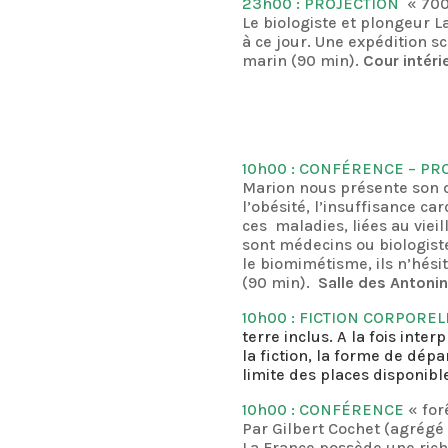
23h00 : PROJECTION
« 700
Le biologiste et plongeur 
à ce jour. Une expédition s
marin (90 min).
Cour intéri
10h00 : CONFÉRENCE – PR
Marion nous présente son d
l’obésité, l’insuffisance c
ces maladies, liées au vieil
sont médecins ou biologiste
le biomimétisme, ils n’hési
(90 min).
Salle des Antoni
10h00 :
FICTION CORPOREL
terre inclus. A la fois inte
la fiction, la forme de dép
limite des places disponibl
10h00 : CONFÉRENCE
« for
Par Gilbert Cochet (agrégé 
La France possède une rich