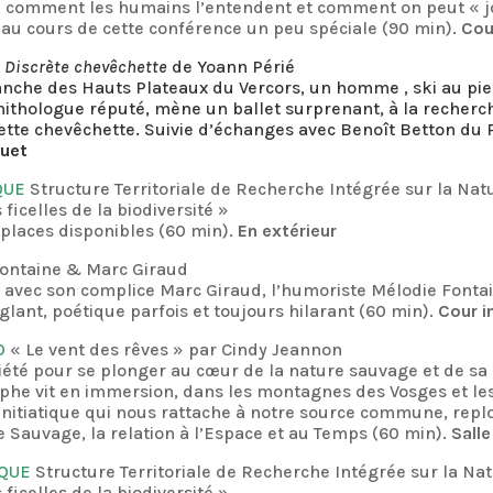
e, comment les humains l’entendent et comment on peut « 
au cours de cette conférence un peu spéciale (90 min).
Cou
m
Discrète chevêchette
de Yoann Périé
nche des Hauts Plateaux du Vercors, un homme , ski au pied
rnithologue réputé, mène un ballet surprenant, à la recherch
ette chevêchette. Suivie d’échanges avec Benoît Betton du 
quet
IQUE
Structure Territoriale de Recherche Intégrée sur la Na
 ficelles de la biodiversité »
 places disponibles (60 min).
En extérieur
Fontaine & Marc Giraud
ts avec son complice Marc Giraud, l’humoriste Mélodie Fonta
glant, poétique parfois et toujours hilarant (60 min).
Cour i
O
« Le vent des rêves » par Cindy Jeannon
ociété pour se plonger au cœur de la nature sauvage et de s
aphe vit en immersion, dans les montagnes des Vosges et l
initiatique qui nous rattache à notre source commune, re
c le Sauvage, la relation à l’Espace et au Temps (60 min).
Salle
IQUE
Structure Territoriale de Recherche Intégrée sur la Na
 ficelles de la biodiversité »