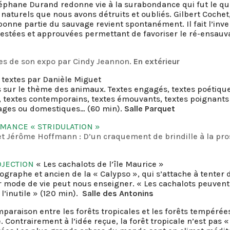
éphane Durand redonne vie à la surabondance qui fut le qu
naturels que nous avons détruits et oubliés. Gilbert Cochet
bonne partie du sauvage revient spontanément. Il fait l’inv
 testées et approuvées permettant de favoriser le ré-ensau
es de son expo par Cindy Jeannon.
En extérieur
 textes par Danièle Miguet
es sur le thème des animaux. Textes engagés, textes poétique
 textes contemporains, textes émouvants, textes poignants :
vages ou domestiques… (60 min).
Salle Parquet
RMANCE « STRIDULATION »
et Jérôme Hoffmann : D’un craquement de brindille à la pr
OJECTION
« Les cachalots de l’île Maurice »
ographe et ancien de la « Calypso », qui s’attache à tente
 mode de vie peut nous enseigner. « Les cachalots peuven
l’inutile » (120 min).
Salle des Antonins
paraison entre les forêts tropicales et les forêts tempérée
. Contrairement à l’idée reçue, la forêt tropicale n’est pas 