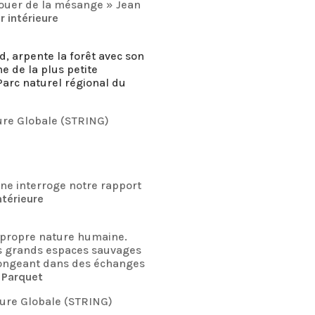
jouer de la mésange » Jean
r intérieure
, arpente la forêt avec son
e de la plus petite
Parc naturel régional du
ture Globale (STRING)
ine interroge notre rapport
ntérieure
a propre nature humaine.
es grands espaces sauvages
plongeant dans des échanges
 Parquet
ture Globale (STRING)