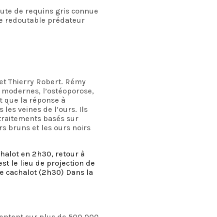
eute de requins gris connue
ce redoutable prédateur
et Thierry Robert. Rémy
s modernes, l’ostéoporose,
nt que la réponse à
les veines de l’ours. Ils
 traitements basés sur
rs bruns et les ours noirs
halot en 2h30, retour à
est le lieu de projection de
·e cachalot (2h30) Dans la
pentent sur plus de 500 000