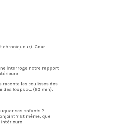
 et chroniqueur).
Cour
ine interroge notre rapport
ntérieure
 raconte les coulisses des
e des loups »… (60 min).
uquer ses enfants ?
onjoint ? Et même, que
 intérieure