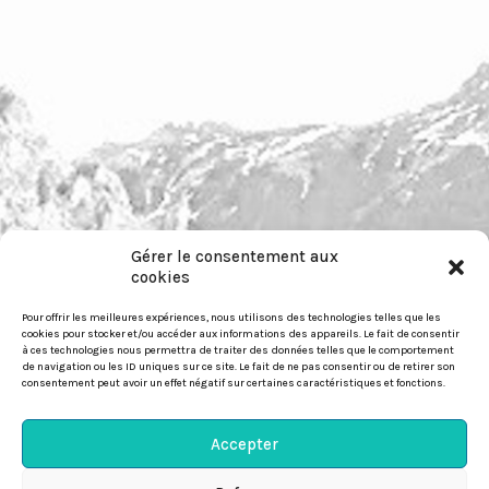
Gérer le consentement aux
cookies
pour nous contacter :
https://festiwild.org/contact
Pour offrir les meilleures expériences, nous utilisons des technologies telles que les
cookies pour stocker et/ou accéder aux informations des appareils. Le fait de consentir
à ces technologies nous permettra de traiter des données telles que le comportement
de navigation ou les ID uniques sur ce site. Le fait de ne pas consentir ou de retirer son
consentement peut avoir un effet négatif sur certaines caractéristiques et fonctions.
© Festiwild 2026
Accepter
Politique-de-confidentialité