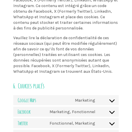
Facebook, X (Formerly Twitter), LinkedIn, WhatsApp et
Instagram. Ce contenu est intégré grâce un code
obtenu de Facebook, X (Formerly Twitter), LinkedIn,
WhatsApp et Instagram et place des cookies. Ce
contenu peut stocker et traiter certaines informations
à des fins de publicité personnalisée.
Veuillez lire la déclaration de confidentialité de ces
réseaux sociaux (qui peut être modifiée régulièrement)
afin de savoir ce qu’ils font de vos données
(personnelles) traitées en utilisant ces cookies. Les
données récupérées sont anonymisées autant que
possible. Facebook, X (Formerly Twitter), LinkedIn,
WhatsApp et Instagram se trouvent aux États-Unis.
6. Cookies placés
Google Maps
Marketing
Consent
to
Facebook
Marketing, Fonctionnel
service
Consent
google-
to
Twitter
Fonctionnel, Marketing
maps
service
Consent
facebook
to