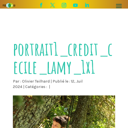
portrait1_credit_c
ecile_lamy_1x1
Par :
Olivier Teilhard
|
Publié le : 12, Juil
2024
|
Catégories :
|