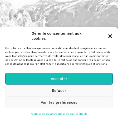
Gérer le consentement aux
pour nous contacter :
cookies
https://festiwild.org/contact
Pour offrir les meilleures expériences, nous utilisons des technologies telles que les
cookies pour stocker et/ou accéder aux informations des appareils. Le fait de consentir
à ces technologies nous permettra de traiter des données telles que le comportement
de navigation ou les ID uniques sur ce site. Le fait de ne pas consentir ou de retirer son
consentement peut avoir un effet négatif sur certaines caractéristiques et fonctions.
© Festiwild 2026
Accepter
Politique-de-confidentialité
Refuser
Politique de cookies (EU)

Voir les préférences
Développé par :
Denis Mauplot
Politique de cookies
Politique de confidentialité