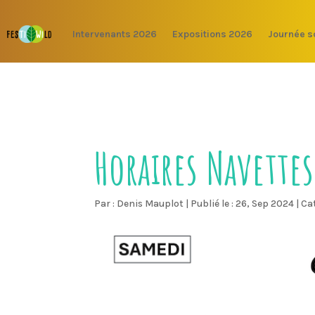
Intervenants 2026
Expositions 2026
Journée s
Horaires Navette
Par :
Denis Mauplot
|
Publié le : 26, Sep 2024
|
Ca