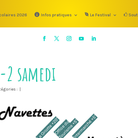
colaires 2026
Infos pratiques
Le Festival
Sout
s-2 samedi
tégories :
|