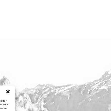
s pour
ies nous
ues sur