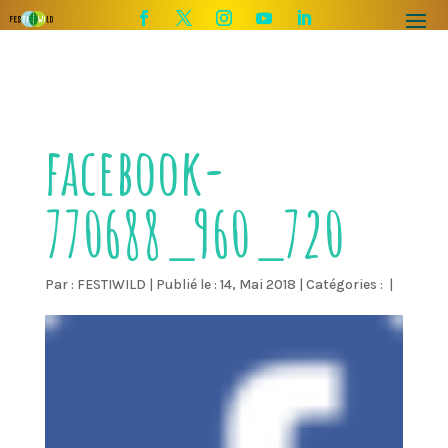
facebook-
770688_960_720
Par :
FESTIWILD
|
Publié le : 14, Mai 2018
|
Catégories :
|