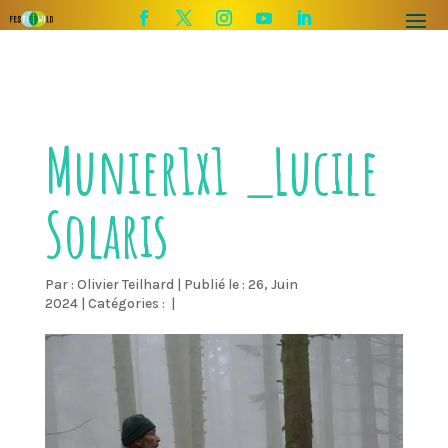
Munier1x1 _Lucile
Solaris
Par :
Olivier Teilhard
|
Publié le : 26, Juin
2024
|
Catégories :
|