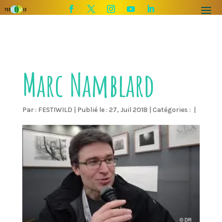
Marc Namblard
Par :
FESTIWILD
|
Publié le : 27, Juil 2018
|
Catégories :
|