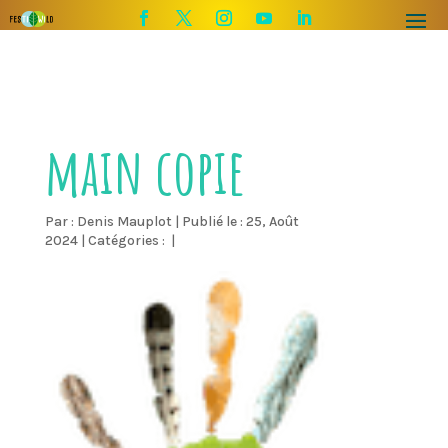
main copie
Par :
Denis Mauplot
|
Publié le : 25, Août
2024
|
Catégories :
|