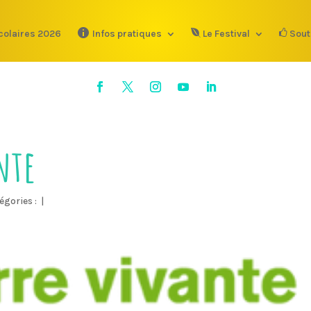
colaires 2026
Infos pratiques
Le Festival
Sout
nte
égories :
|