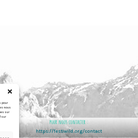
s pour
ies nous
ues sur
f sur
pour nous contacter :
https://festiwild.org/contact