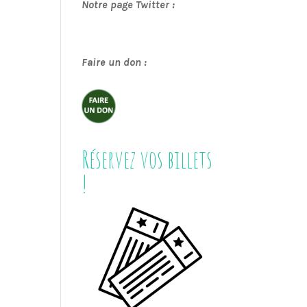
Notre page Twitter :
Faire un don :
Réservez vos billets
!