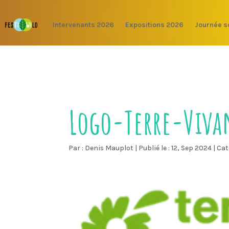
Intervenants 2026
Expositions 2026
Journée s
Logo-Terre-Viva
Par :
Denis Mauplot
|
Publié le : 12, Sep 2024
|
Cat