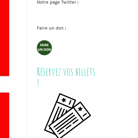
Notre page Twitter :
Faire un don :
Réservez vos billets
!