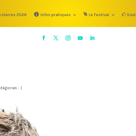
colaires 2026
Infos pratiques
Le Festival
Sout
tégories :
|