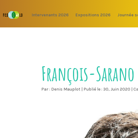
Intervenants 2026
Expositions 2026
Journée s
François-Sarano
Par :
Denis Mauplot
|
Publié le : 30, Juin 2020
|
Ca