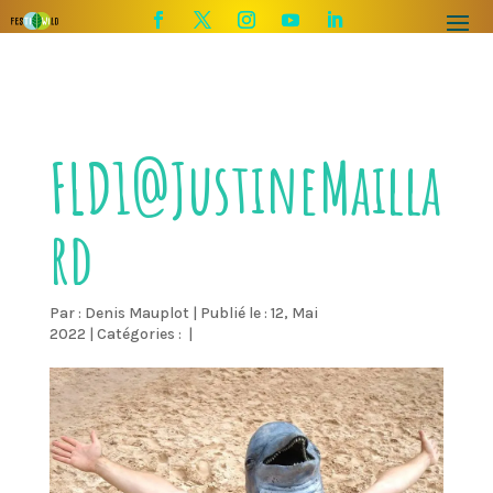
FLD1@JustineMailla
rd
Par :
Denis Mauplot
|
Publié le : 12, Mai
2022
|
Catégories :
|