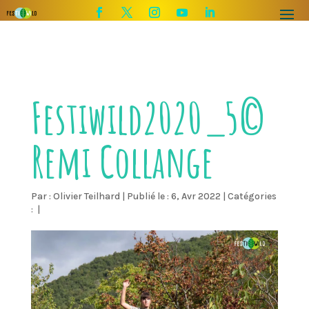
Festiwild2020_5©
Remi Collange
Par :
Olivier Teilhard
|
Publié le : 6, Avr 2022
|
Catégories
:
|