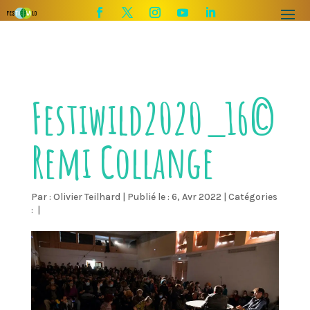
Festiwild2020_16©
Remi Collange
Par :
Olivier Teilhard
|
Publié le : 6, Avr 2022
|
Catégories
:
|