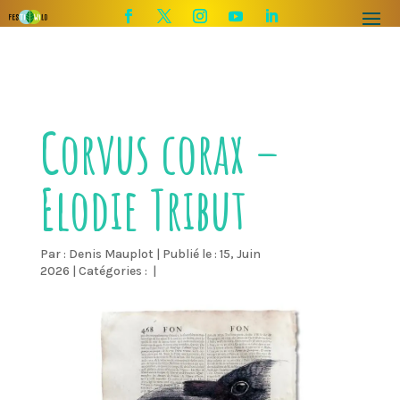
Corvus corax –
Elodie Tribut
Par :
Denis Mauplot
|
Publié le : 15, Juin
2026
|
Catégories :
|